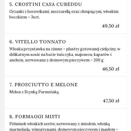
5. CROSTINI CASA CUBEDDU
Grzanki z borowikami, mozzarellą oraz chrupiącym, włoskim
boczkiem – 3szt.
49,50 zł
6. VITELLO TONNATO
Włoska przystawka na zimno – plastry gotowanej cielęciny, w
delikatnym sosie na bazie tuńczyka, majonezu, kaparów i
anchois, serwowana z domowym pieczywem – 200 g
46,50 zł
7. PROSCIUTTO E MELONE
Melon z Szynką Parmeńską
47,50 zł
8. FORMAGGI MISTI
Półmisek włoskich serów, serwowany z miodem, włoską
marmoladą, winogronami, domowym pieczywem i masłem –