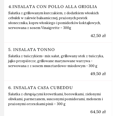
4.INSALATA CON POLLO ALLA GRIGLIA
Sałatka z grillowanym kurczakiem, z dodatkiem włoskich
cebulek w zalewie balsamicznej, prażonych pestek
słonecznika, kopru włoskiego i pomidorków koktajlowych,
serwowana z sosem Vinaigrette – 300g
42,50 zł
5. INSALATA TONNO
Sałatka z tuńczykiem- mix sałat, grillowany stek z tuńczyka,
jajko przepiórcze, grillowane marynowane warzywa -
serwowana z z sosem musztardowo-miodowym - 300 g
49,50 zł
6. INSALATA CASA CUBEDDU
Sałatka z chrupiącymi krewetkami, borowikami, zielonymi
oliwkami, parmezanem, suszonymi pomidorami, melonem i
prażonymi orzeszkami pinii – 300 g
64,50 zł