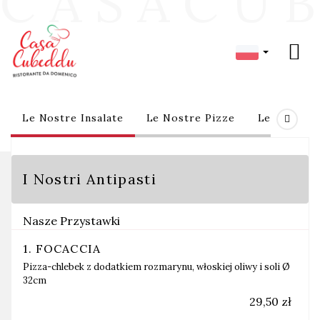
C
A
S
A
C
U
B
Oferta
Oferta
Le Nostre Insalate
Le Nostre Pizze
Le Nostre 
I Nostri Antipasti
Nasze Przystawki
1. FOCACCIA
Pizza-chlebek z dodatkiem rozmarynu, włoskiej oliwy i soli Ø
32cm
29,50 zł