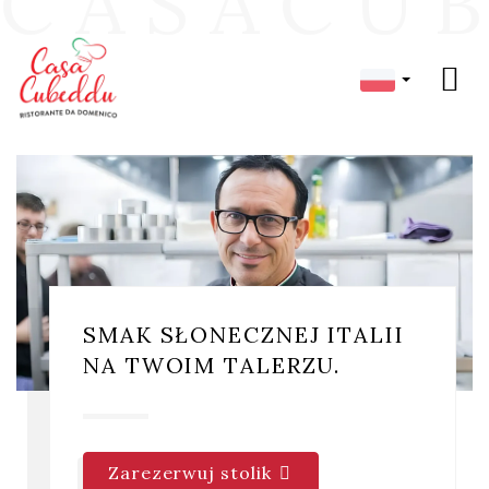
C
A
S
A
C
U
B
SMAK SŁONECZNEJ ITALII
NA TWOIM TALERZU.
Zarezerwuj stolik